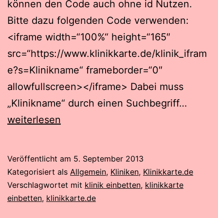
können den Code auch ohne id Nutzen.
Bitte dazu folgenden Code verwenden:
<iframe width=“100%“ height=“165″
src=“https://www.klinikkarte.de/klinik_ifram
e?s=Klinikname“ frameborder=“0″
allowfullscreen></iframe> Dabei muss
Inform
„Klinikname“ durch einen Suchbegriff…
über
weiterlesen
Krank
von
Veröffentlicht am
5. September 2013
Klinikk
Kategorisiert als
Allgemein
,
Kliniken
,
Klinikkarte.de
einbet
Verschlagwortet mit
klinik einbetten
,
klinikkarte
einbetten
,
klinikkarte.de