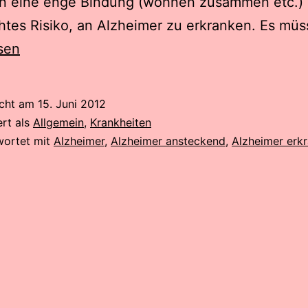
en eine enge Bindung (wohnen zusammen etc.)
htes Risiko, an Alzheimer zu erkranken. Es mü
sen
icht am
15. Juni 2012
ert als
Allgemein
,
Krankheiten
wortet mit
Alzheimer
,
Alzheimer ansteckend
,
Alzheimer erk