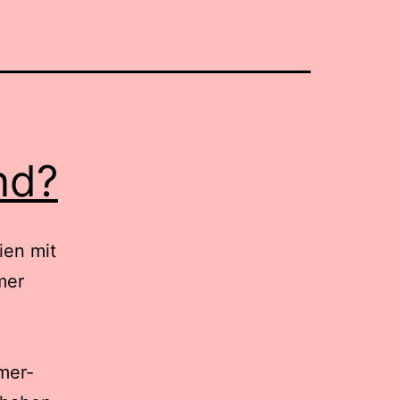
nd?
ien mit
mer
mer-