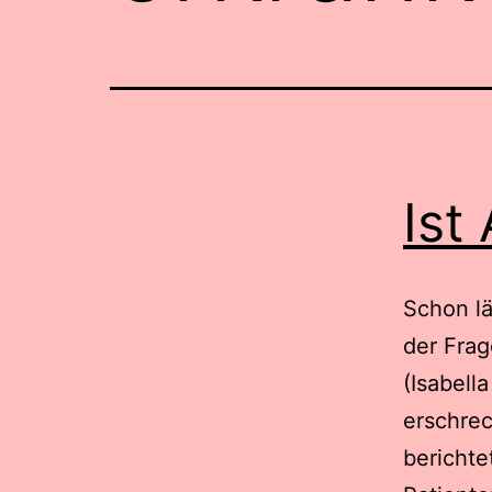
Ist
Schon lä
der Frag
(Isabell
erschrec
berichte