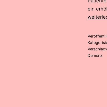
Patient
ein erhö
weiterle
Veröffentl
Kategorisi
Verschlag
Demenz